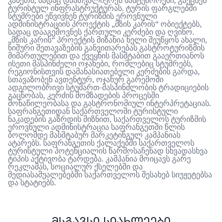
კახეთს
,
სადაც
დაათვალიერეს
სასტუმროები
,
გაეცნენ
ტურისტულ
ინფრასტრუქტურას
.
ტურის
ფარგლებში
სტუმრები
ეწვივნენ
ტურიზმის
ეროვნული
ადმინისტრაციის
პროექტის
„
მზის
კარის
“
ობიექტებს
,
სადაც
დააგემოვნეს
ქართული
კერძები
და
ღვინო
.
„
მზის
კარის
“
პროექტის
მიზანია
ხელი
შეუწყოს
ახალი
,
ნიშური
შეთავაზების
განვითარებას
გასტროტურიზმის
მიმართულებით
და
ქვეყნის
მასშტაბით
გააერთიანოს
ისეთი
მასპინძელი
ოჯახები
,
რომლებიც
სტუმრებს
,
რეგიონისთვის
დამახასიათებელი
კერძების
გარდა
,
სთავაზობენ
ავთენტურ
,
ოჯახურ
გარემოში
ადგილობრივი
სტუმართ
-
მასპინძლობის
ტრადიციების
გაცნობას
,
კერძის
მომზადების
პროცესში
მონაწილეობასა
და
გასტრონომიულ
ინტერპრეტაციას
.
საფრანგეთიდან
საქართველოში
ტურისტული
ნაკადების
გაზრდის
მიზნით
,
საქართველოს
ტურიზმის
ეროვნული
ადმინისტრაცია
საფრანგეთში
წლის
ბოლომდე
მასშტაბურ
მარკეტინგულ
კამპანიას
ატარებს
.
საფრანგეთის
ქალაქებში
საქართველოს
ტურისტული
პოტენციალის
წარმოსაჩენად
სხვადასხვა
ტიპის
აქტივობა
ტარდება
.
კამპანია
მოიცავს
გარე
რეკლამას
,
სოციალურ
ქსელებში
და
მედიასაშუალებებში
საქართველოს
შესახებ
სიუჟეტებსა
და
სტატიებს
.
ᲛᲡᲒᲐᲕᲡᲘ ᲡᲘᲐᲮᲚᲔᲔᲑᲘ