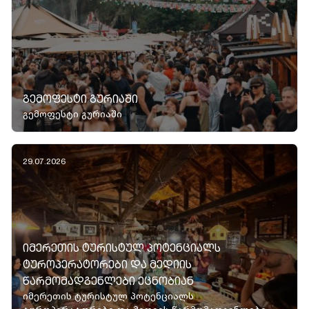
ᲒᲔᲛᲝᲤᲔᲡᲢᲘ ᲒᲣᲠᲘᲐᲨᲘ
გემოფესტი გურიაში
29.07.2026
ᲘᲛᲔᲠᲔᲗᲘᲡ ᲢᲣᲠᲘᲡᲢᲣᲚ ᲞᲝᲢᲔᲜᲪᲘᲐᲚᲡ
ᲢᲣᲠᲝᲞᲔᲠᲐᲢᲝᲠᲔᲑᲘ ᲓᲐ ᲛᲔᲓᲘᲘᲡ
ᲬᲐᲠᲛᲝᲛᲐᲓᲒᲔᲜᲚᲔᲑᲘ ᲔᲪᲜᲝᲑᲘᲐᲜ
იმერეთის ტურისტულ პოტენციალს