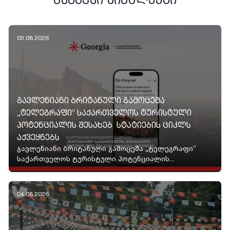
05.08.2026
ᲒᲐᲕᲚᲔᲜᲘᲐᲜᲘ ᲑᲠᲘᲢᲐᲜᲣᲚᲘ ᲒᲐᲛᲝᲪᲔᲛᲐ
„ᲢᲔᲚᲔᲒᲠᲐᲤᲘ“ ᲡᲐᲥᲐᲠᲗᲕᲔᲚᲝᲡ ᲢᲣᲠᲘᲡᲢᲣᲚᲘ
ᲞᲝᲢᲔᲜᲪᲘᲐᲚᲘᲡ ᲨᲔᲡᲐᲮᲔᲑ ᲡᲢᲐᲢᲘᲔᲑᲘᲡ ᲪᲘᲙᲚᲡ
ᲐᲥᲕᲔᲧᲜᲔᲑᲡ
გავლენიანი ბრიტანული გამოცემა „ტელეგრაფი“
საქართველოს ტურისტული პოტენციალის...
04.08.2026