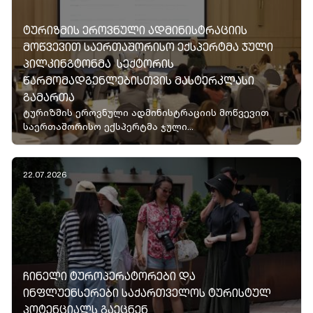
ᲢᲣᲠᲘᲖᲛᲘᲡ ᲔᲠᲝᲕᲜᲣᲚᲘ ᲐᲓᲛᲘᲜᲘᲡᲢᲠᲐᲪᲘᲘᲡ
ᲛᲝᲬᲕᲔᲕᲘᲗ ᲡᲐᲔᲠᲗᲐᲨᲝᲠᲘᲡᲝ ᲔᲥᲡᲞᲔᲠᲢᲛᲐ ᲯᲣᲚᲘ
ᲞᲘᲚᲙᲘᲜᲒᲢᲝᲜᲛᲐ ᲡᲔᲥᲢᲝᲠᲘᲡ
ᲬᲐᲠᲛᲝᲛᲐᲓᲒᲔᲜᲚᲔᲑᲘᲡᲗᲕᲘᲡ ᲛᲐᲡᲢᲔᲠᲙᲚᲐᲡᲘ
ᲒᲐᲛᲐᲠᲗᲐ
ტურიზმის ეროვნული ადმინისტრაციის მოწვევით
საერთაშორისო ექსპერტმა ჯული...
22.07.2026
ᲩᲘᲜᲔᲚᲘ ᲢᲣᲠᲝᲞᲔᲠᲐᲢᲝᲠᲔᲑᲘ ᲓᲐ
ᲘᲜᲤᲚᲣᲔᲜᲡᲔᲠᲔᲑᲘ ᲡᲐᲥᲐᲠᲗᲕᲔᲚᲝᲡ ᲢᲣᲠᲘᲡᲢᲣᲚ
ᲞᲝᲢᲔᲜᲪᲘᲐᲚᲡ ᲒᲐᲔᲪᲜᲔᲜ