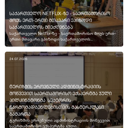
ᲡᲐᲥᲐᲠᲗᲕᲔᲚᲝ NETFLIX-ᲖᲔ - ᲡᲐᲔᲠᲗᲐᲨᲝᲠᲘᲡᲝ
ᲨᲝᲣᲡ ᲔᲠᲗ-ᲔᲠᲗᲘ ᲛᲗᲐᲕᲐᲠᲘ ᲔᲞᲘᲖᲝᲓᲘ
ᲡᲐᲥᲐᲠᲗᲕᲔᲚᲝᲡ ᲛᲘᲔᲫᲦᲕᲜᲔᲑᲐ
საქართველო Netflix-ზე - საერთაშორისო შოუს ერთ-
ერთი მთავარი ეპიზოდი საქართველოს...
24.07.2026
ᲢᲣᲠᲘᲖᲛᲘᲡ ᲔᲠᲝᲕᲜᲣᲚᲘ ᲐᲓᲛᲘᲜᲘᲡᲢᲠᲐᲪᲘᲘᲡ
ᲛᲝᲬᲕᲔᲕᲘᲗ ᲡᲐᲔᲠᲗᲐᲨᲝᲠᲘᲡᲝ ᲔᲥᲡᲞᲔᲠᲢᲛᲐ ᲯᲣᲚᲘ
ᲞᲘᲚᲙᲘᲜᲒᲢᲝᲜᲛᲐ ᲡᲔᲥᲢᲝᲠᲘᲡ
ᲬᲐᲠᲛᲝᲛᲐᲓᲒᲔᲜᲚᲔᲑᲘᲡᲗᲕᲘᲡ ᲛᲐᲡᲢᲔᲠᲙᲚᲐᲡᲘ
ᲒᲐᲛᲐᲠᲗᲐ
ტურიზმის ეროვნული ადმინისტრაციის მოწვევით
საერთაშორისო ექსპერტმა ჯული...