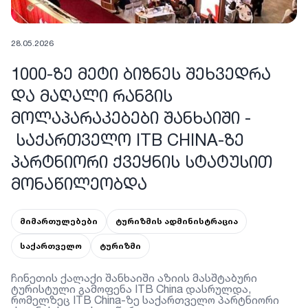
28.05.2026
1000-ᲖᲔ ᲛᲔᲢᲘ ᲑᲘᲖᲜᲔᲡ ᲨᲔᲮᲕᲔᲓᲠᲐ
ᲓᲐ ᲛᲐᲦᲐᲚᲘ ᲠᲐᲜᲒᲘᲡ
ᲛᲝᲚᲐᲞᲐᲠᲐᲙᲔᲑᲔᲑᲘ ᲨᲐᲜᲮᲐᲘᲨᲘ -
ᲡᲐᲥᲐᲠᲗᲕᲔᲚᲝ ITB CHINA-ᲖᲔ
ᲞᲐᲠᲢᲜᲘᲝᲠᲘ ᲥᲕᲔᲧᲜᲘᲡ ᲡᲢᲐᲢᲣᲡᲘᲗ
ᲛᲝᲜᲐᲬᲘᲚᲔᲝᲑᲓᲐ
მიმართულებები
ტურიზმის ადმინისტრაცია
საქართველო
ტურიზმი
ჩინეთის ქალაქი შანხაიში აზიის მასშტაბური
ტურისტული გამოფენა ITB China დასრულდა,
რომელზეც ITB China-ზე საქართველო პარტნიორი