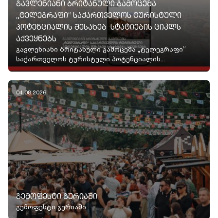
ᲒᲐᲕᲚᲔᲜᲘᲐᲜᲘ ᲑᲠᲘᲢᲐᲜᲣᲚᲘ ᲒᲐᲛᲝᲪᲔᲛᲐ
„ᲢᲔᲚᲔᲒᲠᲐᲤᲘ“ ᲡᲐᲥᲐᲠᲗᲕᲔᲚᲝᲡ ᲢᲣᲠᲘᲡᲢᲣᲚᲘ
ᲞᲝᲢᲔᲜᲪᲘᲐᲚᲘᲡ ᲨᲔᲡᲐᲮᲔᲑ ᲡᲢᲐᲢᲘᲔᲑᲘᲡ ᲪᲘᲙᲚᲡ
ᲐᲥᲕᲔᲧᲜᲔᲑᲡ
გავლენიანი ბრიტანული გამოცემა „ტელეგრაფი“
საქართველოს ტურისტული პოტენციალის...
04.08.2026
ᲒᲔᲛᲝᲤᲔᲡᲢᲘ ᲒᲣᲠᲘᲐᲨᲘ
გემოფესტი გურიაში