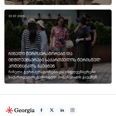
22.07.2026
ᲩᲘᲜᲔᲚᲘ ᲢᲣᲠᲝᲞᲔᲠᲐᲢᲝᲠᲔᲑᲘ ᲓᲐ
ᲘᲜᲤᲚᲣᲔᲜᲡᲔᲠᲔᲑᲘ ᲡᲐᲥᲐᲠᲗᲕᲔᲚᲝᲡ ᲢᲣᲠᲘᲡᲢᲣᲚ
ᲞᲝᲢᲔᲜᲪᲘᲐᲚᲡ ᲒᲐᲔᲪᲜᲔᲜ
ჩინელი ტუროპერატორები და ინფლუენსერები
საქართველოს ტურისტულ პოტენციალს გაეცნენ