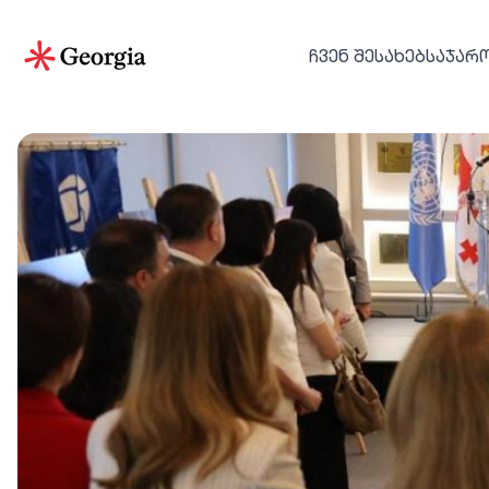
ᲩᲕᲔᲜ ᲨᲔᲡᲐᲮᲔᲑ
ᲡᲐᲯᲐᲠ