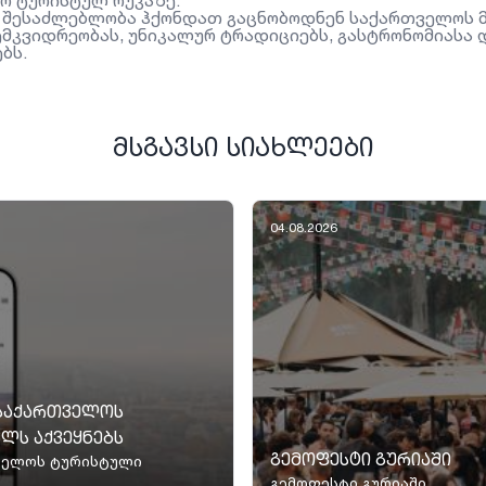
ო ტურისტულ რუკაზე.
 შესაძლებლობა ჰქონდათ გაცნობოდნენ საქართველოს
მკვიდრეობას, უნიკალურ ტრადიციებს, გასტრონომიასა 
ბს.
ᲛᲡᲒᲐᲕᲡᲘ ᲡᲘᲐᲮᲚᲔᲔᲑᲘ
04.08.2026
 ᲡᲐᲥᲐᲠᲗᲕᲔᲚᲝᲡ
ᲚᲡ ᲐᲥᲕᲔᲧᲜᲔᲑᲡ
ᲒᲔᲛᲝᲤᲔᲡᲢᲘ ᲒᲣᲠᲘᲐᲨᲘ
თველოს ტურისტული
გემოფესტი გურიაში