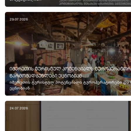
29.07.2026
ᲘᲛᲔᲠᲔᲗᲘᲡ ᲢᲣᲠᲘᲡᲢᲣᲚ ᲞᲝᲢᲔᲜᲪᲘᲐᲚᲡ ᲢᲣᲠᲝᲞᲔᲠᲐᲢᲝᲠᲔ
ᲬᲐᲠᲛᲝᲛᲐᲓᲒᲔᲜᲚᲔᲑᲘ ᲔᲪᲜᲝᲑᲘᲐᲜ
იმერეთის ტურისტულ პოტენციალს ტუროპერატორები და 
ეცნობიან
24.07.2026