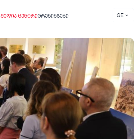
GE
Ა
ᲛᲔᲓᲘᲐ ᲪᲔᲜᲢᲠᲘ
ᲢᲠᲔᲜᲘᲜᲒᲔᲑᲘ