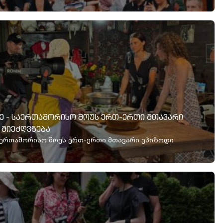
Ე - ᲡᲐᲔᲠᲗᲐᲨᲝᲠᲘᲡᲝ ᲨᲝᲣᲡ ᲔᲠᲗ-ᲔᲠᲗᲘ ᲛᲗᲐᲕᲐᲠᲘ
 ᲛᲘᲔᲫᲦᲕᲜᲔᲑᲐ
 საერთაშორისო შოუს ერთ-ერთი მთავარი ეპიზოდი