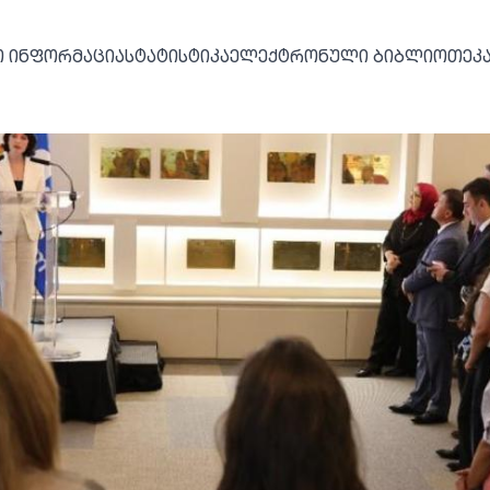
Ო ᲘᲜᲤᲝᲠᲛᲐᲪᲘᲐ
ᲡᲢᲐᲢᲘᲡᲢᲘᲙᲐ
ᲔᲚᲔᲥᲢᲠᲝᲜᲣᲚᲘ ᲑᲘᲑᲚᲘᲝᲗᲔᲙ