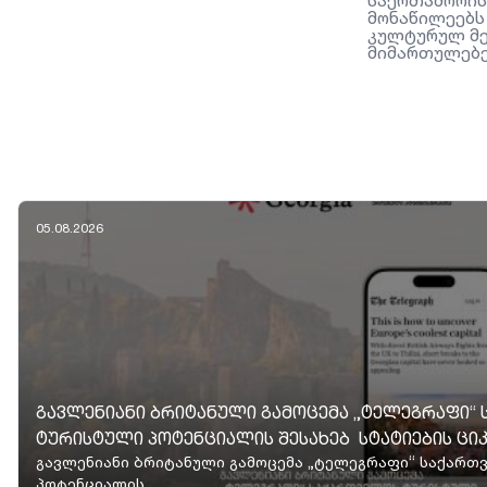
საერთაშორის
მონაწილეებს
კულტურულ მე
მიმართულებე
05.08.2026
ᲒᲐᲕᲚᲔᲜᲘᲐᲜᲘ ᲑᲠᲘᲢᲐᲜᲣᲚᲘ ᲒᲐᲛᲝᲪᲔᲛᲐ „ᲢᲔᲚᲔᲒᲠᲐᲤᲘ“
ᲢᲣᲠᲘᲡᲢᲣᲚᲘ ᲞᲝᲢᲔᲜᲪᲘᲐᲚᲘᲡ ᲨᲔᲡᲐᲮᲔᲑ ᲡᲢᲐᲢᲘᲔᲑᲘᲡ ᲪᲘᲙ
გავლენიანი ბრიტანული გამოცემა „ტელეგრაფი“ საქარ
პოტენციალის...