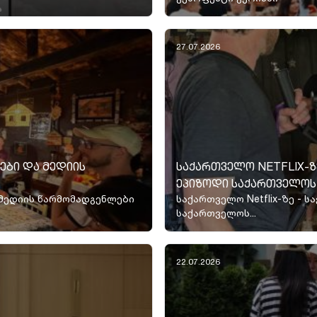
27.07.2026
ᲑᲘ ᲓᲐ ᲛᲔᲓᲘᲘᲡ
ᲡᲐᲥᲐᲠᲗᲕᲔᲚᲝ NETFLIX-Ზ
ᲔᲞᲘᲖᲝᲓᲘ ᲡᲐᲥᲐᲠᲗᲕᲔᲚᲝᲡ
მედიის წარმომადგენლები
საქართველო Netflix-ზე -
საქართველოს...
22.07.2026