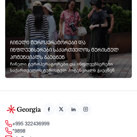
ᲩᲘᲜᲔᲚᲘ ᲢᲣᲠᲝᲞᲔᲠᲐᲢᲝᲠᲔᲑᲘ ᲓᲐ
ᲘᲜᲤᲚᲣᲔᲜᲡᲔᲠᲔᲑᲘ ᲡᲐᲥᲐᲠᲗᲕᲔᲚᲝᲡ ᲢᲣᲠᲘᲡᲢᲣᲚ
ᲞᲝᲢᲔᲜᲪᲘᲐᲚᲡ ᲒᲐᲔᲪᲜᲔᲜ
ჩინელი ტუროპერატორები და ინფლუენსერები
საქართველოს ტურისტულ პოტენციალს გაეცნენ
+995 322436999
*9898