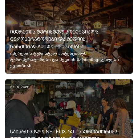
ᲘᲛᲔᲠᲔᲗᲘᲡ ᲢᲣᲠᲘᲡᲢᲣᲚ ᲞᲝᲢᲔᲜᲪᲘᲐᲚᲡ
ᲢᲣᲠᲝᲞᲔᲠᲐᲢᲝᲠᲔᲑᲘ ᲓᲐ ᲛᲔᲓᲘᲘᲡ
ᲬᲐᲠᲛᲝᲛᲐᲓᲒᲔᲜᲚᲔᲑᲘ ᲔᲪᲜᲝᲑᲘᲐᲜ
იმერეთის ტურისტულ პოტენციალს
ტუროპერატორები და მედიის წარმომადგენლები
ეცნობიან
27.07.2026
ᲡᲐᲥᲐᲠᲗᲕᲔᲚᲝ NETFLIX-ᲖᲔ - ᲡᲐᲔᲠᲗᲐᲨᲝᲠᲘᲡᲝ