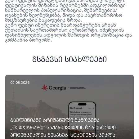
გემო ფესტის ფარგლებში გაიმართება კონცერტი.
ფესტივალის მიზანია რეგიონებში ადგილობრივი
სამზარეულოს პოპულარიზაცია, მეწარმეების/
ოჯახების ხელშეწყობა, შიდა და საერთაშორისო
მოგზაურების ნაკადების ზრდა.
გემო ფესტი იმერეთის მხარდამჭერები არიან
ქუთაისის საერთაშორისო აეროპორტი, იმერეთის
დანიშნულების ადგილის მართვის ორგანიზაცია და
კომპანია ბორჯომი.
ᲛᲡᲒᲐᲕᲡᲘ ᲡᲘᲐᲮᲚᲔᲔᲑᲘ
05.08.2026
ᲒᲐᲕᲚᲔᲜᲘᲐᲜᲘ ᲑᲠᲘᲢᲐᲜᲣᲚᲘ ᲒᲐᲛᲝᲪᲔᲛᲐ
„ᲢᲔᲚᲔᲒᲠᲐᲤᲘ“ ᲡᲐᲥᲐᲠᲗᲕᲔᲚᲝᲡ ᲢᲣᲠᲘᲡᲢᲣᲚᲘ
ᲞᲝᲢᲔᲜᲪᲘᲐᲚᲘᲡ ᲨᲔᲡᲐᲮᲔᲑ ᲡᲢᲐᲢᲘᲔᲑᲘᲡ ᲪᲘᲙᲚᲡ