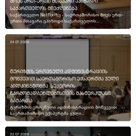
ᲨᲝᲣᲡ ᲔᲠᲗ-ᲔᲠᲗᲘ ᲛᲗᲐᲕᲐᲠᲘ ᲔᲞᲘᲖᲝᲓᲘ
ᲡᲐᲥᲐᲠᲗᲕᲔᲚᲝᲡ ᲛᲘᲔᲫᲦᲕᲜᲔᲑᲐ
საქართველო Netflix-ზე - საერთაშორისო შოუს ერთ-
ერთი მთავარი ეპიზოდი საქართველოს...
24.07.2026
ᲢᲣᲠᲘᲖᲛᲘᲡ ᲔᲠᲝᲕᲜᲣᲚᲘ ᲐᲓᲛᲘᲜᲘᲡᲢᲠᲐᲪᲘᲘᲡ
ᲛᲝᲬᲕᲔᲕᲘᲗ ᲡᲐᲔᲠᲗᲐᲨᲝᲠᲘᲡᲝ ᲔᲥᲡᲞᲔᲠᲢᲛᲐ ᲯᲣᲚᲘ
ᲞᲘᲚᲙᲘᲜᲒᲢᲝᲜᲛᲐ ᲡᲔᲥᲢᲝᲠᲘᲡ
ᲬᲐᲠᲛᲝᲛᲐᲓᲒᲔᲜᲚᲔᲑᲘᲡᲗᲕᲘᲡ ᲛᲐᲡᲢᲔᲠᲙᲚᲐᲡᲘ
ᲒᲐᲛᲐᲠᲗᲐ
ტურიზმის ეროვნული ადმინისტრაციის მოწვევით
საერთაშორისო ექსპერტმა ჯული...
22.07.2026