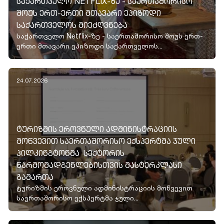
ᲡᲐᲥᲐᲠᲗᲕᲔᲚᲝ NETFLIX-ᲖᲔ - ᲡᲐᲔᲠᲗᲐᲨᲝᲠᲘᲡᲝ
ᲨᲝᲣᲡ ᲔᲠᲗ-ᲔᲠᲗᲘ ᲛᲗᲐᲕᲐᲠᲘ ᲔᲞᲘᲖᲝᲓᲘ
ᲡᲐᲥᲐᲠᲗᲕᲔᲚᲝᲡ ᲛᲘᲔᲫᲦᲕᲜᲔᲑᲐ
საქართველო Netflix-ზე - საერთაშორისო შოუს ერთ-
ერთი მთავარი ეპიზოდი საქართველოს...
24.07.2026
ᲢᲣᲠᲘᲖᲛᲘᲡ ᲔᲠᲝᲕᲜᲣᲚᲘ ᲐᲓᲛᲘᲜᲘᲡᲢᲠᲐᲪᲘᲘᲡ
ᲛᲝᲬᲕᲔᲕᲘᲗ ᲡᲐᲔᲠᲗᲐᲨᲝᲠᲘᲡᲝ ᲔᲥᲡᲞᲔᲠᲢᲛᲐ ᲯᲣᲚᲘ
ᲞᲘᲚᲙᲘᲜᲒᲢᲝᲜᲛᲐ ᲡᲔᲥᲢᲝᲠᲘᲡ
ᲬᲐᲠᲛᲝᲛᲐᲓᲒᲔᲜᲚᲔᲑᲘᲡᲗᲕᲘᲡ ᲛᲐᲡᲢᲔᲠᲙᲚᲐᲡᲘ
ᲒᲐᲛᲐᲠᲗᲐ
ტურიზმის ეროვნული ადმინისტრაციის მოწვევით
საერთაშორისო ექსპერტმა ჯული...