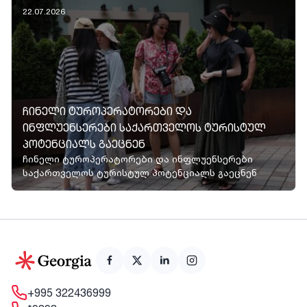
22.07.2026
ᲩᲘᲜᲔᲚᲘ ᲢᲣᲠᲝᲞᲔᲠᲐᲢᲝᲠᲔᲑᲘ ᲓᲐ
ᲘᲜᲤᲚᲣᲔᲜᲡᲔᲠᲔᲑᲘ ᲡᲐᲥᲐᲠᲗᲕᲔᲚᲝᲡ ᲢᲣᲠᲘᲡᲢᲣᲚ
ᲞᲝᲢᲔᲜᲪᲘᲐᲚᲡ ᲒᲐᲔᲪᲜᲔᲜ
ჩინელი ტუროპერატორები და ინფლუენსერები
საქართველოს ტურისტულ პოტენციალს გაეცნენ
+995 322436999