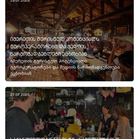
29.07.2026
ᲘᲛᲔᲠᲔᲗᲘᲡ ᲢᲣᲠᲘᲡᲢᲣᲚ ᲞᲝᲢᲔᲜᲪᲘᲐᲚᲡ
ᲢᲣᲠᲝᲞᲔᲠᲐᲢᲝᲠᲔᲑᲘ ᲓᲐ ᲛᲔᲓᲘᲘᲡ
ᲬᲐᲠᲛᲝᲛᲐᲓᲒᲔᲜᲚᲔᲑᲘ ᲔᲪᲜᲝᲑᲘᲐᲜ
იმერეთის ტურისტულ პოტენციალს
ტუროპერატორები და მედიის წარმომადგენლები
ეცნობიან
27.07.2026