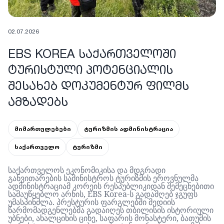
02.07.2026
EBS KOREA ᲡᲐᲥᲐᲠᲗᲕᲔᲚᲝᲨᲘ
ᲢᲣᲠᲘᲡᲢᲣᲚᲘ ᲞᲝᲢᲔᲜᲪᲘᲐᲚᲘᲡ
ᲨᲔᲡᲐᲮᲔᲑ ᲓᲝᲙᲣᲛᲔᲜᲢᲣᲠ ᲤᲘᲚᲛᲡ
ᲐᲛᲖᲐᲓᲔᲑᲡ
მიმართულებები
ტურიზმის ადმინისტრაცია
საქართველო
ტურიზმი
საქართველოს
ეკონომიკისა
და
მდგრადი
განვითარების
სამინისტროს
ტურიზმის
ეროვნულმა
ადმინისტრაციამ
კორეის
რესპუბლიკიდან
შემეცნებითი
სამაუწყებლო
არხის
, EBS Korea-
ს
გადამღებ
ჯგუფს
უმასპინძლა
.
პრესტურის
ფარგლებში
მედიის
წარმომადგენლებმა
გადაიღეს
თბილისის
ისტორიული
უბნები
,
ახალციხის
ციხე
,
საფარის
მონასტერი
,
ბათუმის