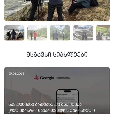
ᲛᲡᲒᲐᲕᲡᲘ ᲡᲘᲐᲮᲚᲔᲔᲑᲘ
05.08.2026
ᲒᲐᲕᲚᲔᲜᲘᲐᲜᲘ ᲑᲠᲘᲢᲐᲜᲣᲚᲘ ᲒᲐᲛᲝᲪᲔᲛᲐ
„ᲢᲔᲚᲔᲒᲠᲐᲤᲘ“ ᲡᲐᲥᲐᲠᲗᲕᲔᲚᲝᲡ ᲢᲣᲠᲘᲡᲢᲣᲚᲘ