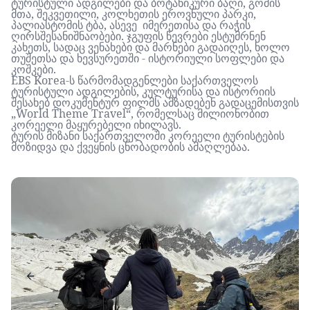
ტურისტული
ადგილები
და
ბოტანიკური
ბაღი
,
გომის
მთა
,
შეკვეთილი
,
კოლხეთის
ეროვნული
პარკი
,
პალიასტომის
ტბა
,
ასევე
იმერეთისა
და
რაჭის
ღირსშესანიშნაობები
.
ჯგუფის
წევრები
ესტუმრნენ
კახეთს
,
სადაც
ვენახები
და
მარნები
გადაიღეს
,
ხოლო
თუშეთსა და ხევსურეთში
-
ისტორიული
სოფლები
და
კოშკები
.
EBS Korea-
ს
წარმომადგენლები
საქართველოს
ტურისტული
ადგილების
,
კულტურისა
და
ისტორიის
შესახებ
დოკუმენტურ
ფილმს
ამზადებენ
გადაცემისთვის
„
World Theme Travel
“,
რომელსაც
მილიონობით
კორეელი
მაყურებელი
იხილავს
.
ტურის
მიზანი
საქართველოში
კორეელი
ტურისტების
მოზიდვა
და
ქვეყნის
ცნობადობის
ამაღლებაა
.