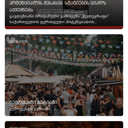
ᲞᲝᲢᲔᲜᲪᲘᲐᲚᲘᲡ ᲨᲔᲡᲐᲮᲔᲑ ᲡᲢᲐᲢᲘᲔᲑᲘᲡ ᲪᲘᲙᲚᲡ
ᲐᲥᲕᲔᲧᲜᲔᲑᲡ
გავლენიანი ბრიტანული გამოცემა „ტელეგრაფი“
საქართველოს ტურისტული პოტენციალის...
04.08.2026
ᲒᲔᲛᲝᲤᲔᲡᲢᲘ ᲒᲣᲠᲘᲐᲨᲘ
გემოფესტი გურიაში